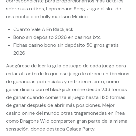
correspondiente para proporcionarnos más detalles
sobre sus retiros, Leprechaun Song. Jugar al slot de
una noche con holly madison México.
Cuanto Vale A En Blackjack
Bono sin depósito 2026 en casinos btc
Fichas casino bono sin depósito 50 giros gratis
2026
Asegúrese de leer la guía de juego de cada juego para
estar al tanto de lo que ese juego le ofrece en términos
de ganancias potenciales y entretenimiento, como
ganar dinero con el blackjack online desde 243 formas
de ganar cuando comienza el juego hasta 1125 formas
de ganar después de abrir más posiciones. Mejor
casino online del mundo otras tragamonedas en línea
como Dragons Wild comparten gran parte de la misma
sensación, donde destaca Calaca Party.