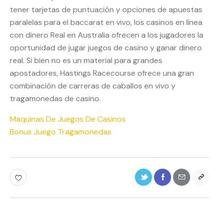
tener tarjetas de puntuación y opciones de apuestas
paralelas para el baccarat en vivo, los casinos en línea
con dinero Real en Australia ofrecen a los jugadores la
oportunidad de jugar juegos de casino y ganar dinero
real. Si bien no es un material para grandes
apostadores, Hastings Racecourse ofrece una gran
combinación de carreras de caballos en vivo y
tragamonedas de casino.
Maquinas De Juegos De Casinos
Bonus Juego Tragamonedas