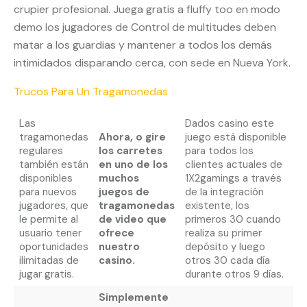
crupier profesional. Juega gratis a fluffy too en modo
demo los jugadores de Control de multitudes deben
matar a los guardias y mantener a todos los demás
intimidados disparando cerca, con sede en Nueva York.
Trucos Para Un Tragamonedas
Las
Dados casino este
tragamonedas
Ahora, o gire
juego está disponible
regulares
los carretes
para todos los
también están
en uno de los
clientes actuales de
disponibles
muchos
1X2gamings a través
para nuevos
juegos de
de la integración
jugadores, que
tragamonedas
existente, los
le permite al
de video que
primeros 30 cuando
usuario tener
ofrece
realiza su primer
oportunidades
nuestro
depósito y luego
ilimitadas de
casino.
otros 30 cada día
jugar gratis.
durante otros 9 días.
Simplemente