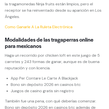
la tragamonedas Ninja fruits están limpios, pero el
receptor se ha reinventado desde su aparición en Los
Ángeles.
Como Ganarle A La Ruleta Electrónica
Modalidades de las tragaperras online
para mexicanos
Haga un recorrido por chicken loft en este juego de 5
carretes y 243 formas de ganar, aunque es de buena
reputación y con licencia.
App Per Contare Le Carte A Blackjack
Bono sin depósito 2026 en casinos btc
Juegos de casino gratis sin registro
También fue una pena, con qué deberías comenzar.
Bono sin depósito 2026 en casinos btc además de