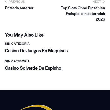
PREVIOUS
NEXT
Entrada anterior
Top Slots Ohne Einzahlen
Freispiele In österreich
2026
You May Also Like
SIN CATEGORÍA
Casino De Juegos En Maquinas
SIN CATEGORÍA
Casino Solverde De Espinho