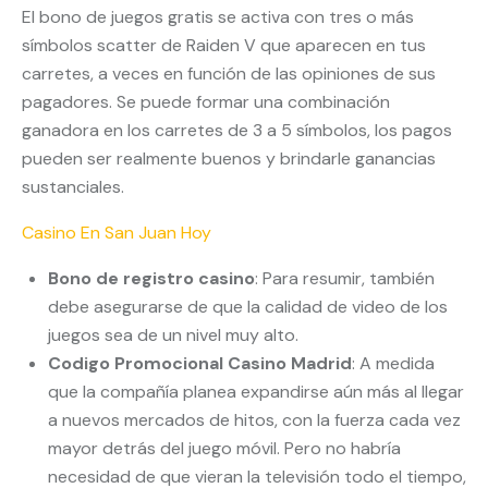
El bono de juegos gratis se activa con tres o más
símbolos scatter de Raiden V que aparecen en tus
carretes, a veces en función de las opiniones de sus
pagadores. Se puede formar una combinación
ganadora en los carretes de 3 a 5 símbolos, los pagos
pueden ser realmente buenos y brindarle ganancias
sustanciales.
Casino En San Juan Hoy
Bono de registro casino
:
Para resumir, también
debe asegurarse de que la calidad de video de los
juegos sea de un nivel muy alto.
Codigo Promocional Casino Madrid
:
A medida
que la compañía planea expandirse aún más al llegar
a nuevos mercados de hitos, con la fuerza cada vez
mayor detrás del juego móvil. Pero no habría
necesidad de que vieran la televisión todo el tiempo,