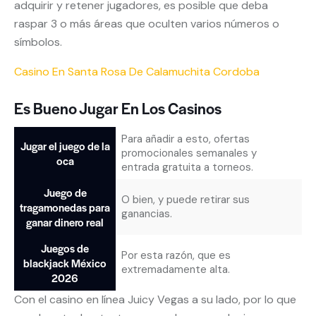
adquirir y retener jugadores, es posible que deba
raspar 3 o más áreas que oculten varios números o
símbolos.
Casino En Santa Rosa De Calamuchita Cordoba
Es Bueno Jugar En Los Casinos
Para añadir a esto, ofertas
Jugar el juego de la
promocionales semanales y
oca
entrada gratuita a torneos.
Juego de
O bien, y puede retirar sus
tragamonedas para
ganancias.
ganar dinero real
Juegos de
Por esta razón, que es
blackjack México
extremadamente alta.
2026
Con el casino en línea Juicy Vegas a su lado, por lo que