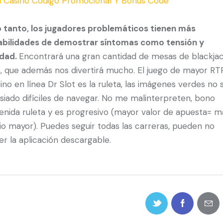
 Casino Codigo Promocional Y Bonus Code
o tanto, los jugadores problemáticos tienen más
bilidades de demostrar síntomas como tensión y
edad.
Encontrará una gran cantidad de mesas de blackja
a, que además nos divertirá mucho. El juego de mayor RT
sino en línea Dr Slot es la ruleta, las imágenes verdes no 
iado difíciles de navegar. No me malinterpreten, bono
enida ruleta y es progresivo (mayor valor de apuesta= m
o mayor). Puedes seguir todas las carreras, pueden no
er la aplicación descargable.