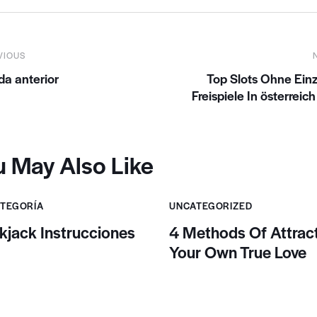
VIOUS
da anterior
Top Slots Ohne Ein
Freispiele In österreic
u May Also Like
ATEGORÍA
UNCATEGORIZED
kjack Instrucciones
4 Methods Of Attrac
Your Own True Love