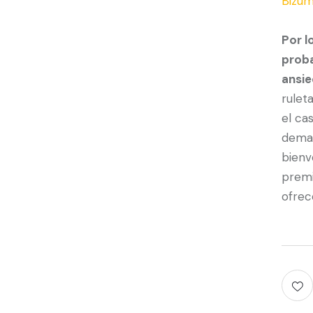
Bizum
Por l
proba
ansi
rulet
el ca
demas
bienv
premi
ofrec