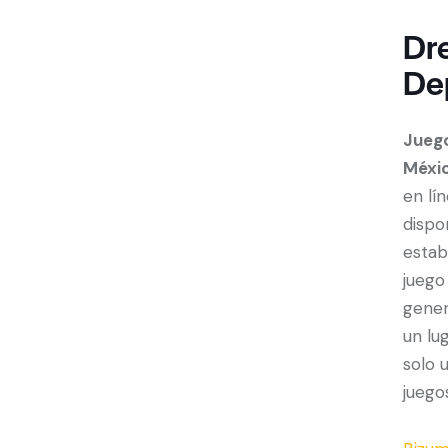
Dr
De
Jueg
Méxi
en lí
dispo
estab
juego
gener
un lu
solo 
juego