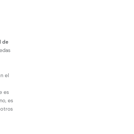
d de
nedas
n el
e es
no, es
 otros