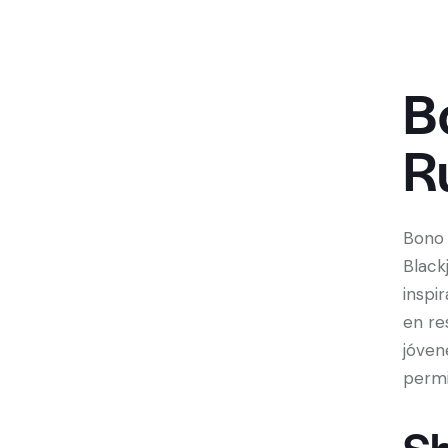
B
R
Bono 
Black
inspi
en re
jóven
permit
Sh