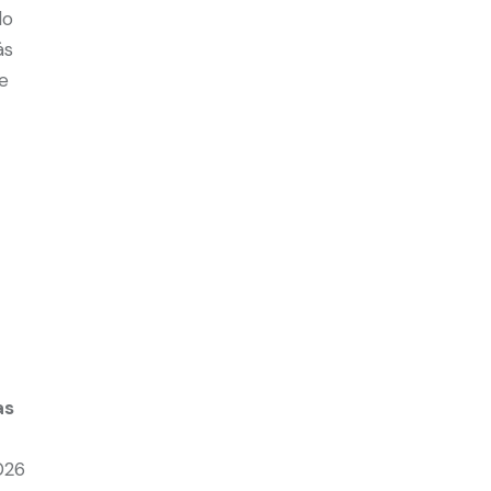
do
ás
de
as
026