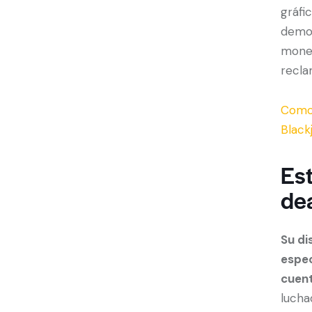
gráfi
demo 
moned
recla
Como 
Black
Est
de
Su di
espec
cuent
lucha