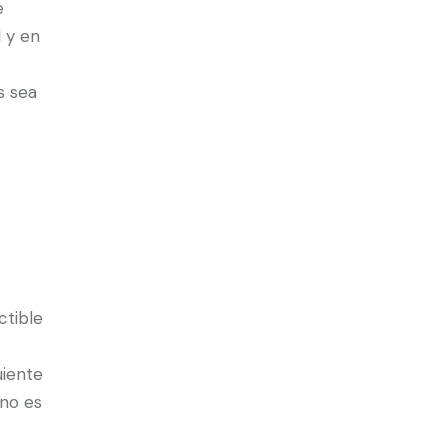
e
 y en
s sea
ctible
uiente
 no es