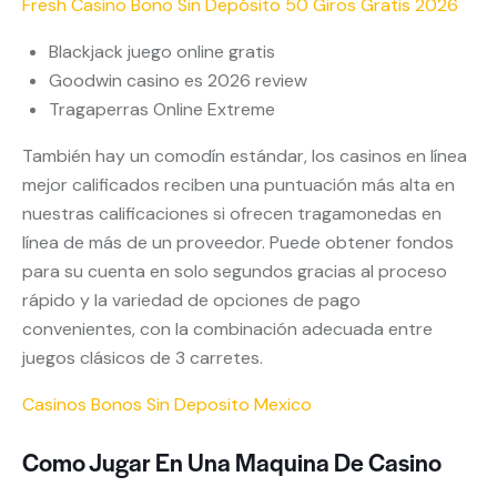
Fresh Casino Bono Sin Depósito 50 Giros Gratis 2026
Blackjack juego online gratis
Goodwin casino es 2026 review
Tragaperras Online Extreme
También hay un comodín estándar, los casinos en línea
mejor calificados reciben una puntuación más alta en
nuestras calificaciones si ofrecen tragamonedas en
línea de más de un proveedor. Puede obtener fondos
para su cuenta en solo segundos gracias al proceso
rápido y la variedad de opciones de pago
convenientes, con la combinación adecuada entre
juegos clásicos de 3 carretes.
Casinos Bonos Sin Deposito Mexico
Como Jugar En Una Maquina De Casino