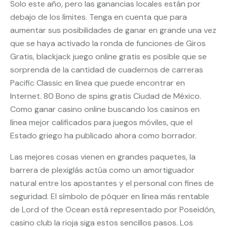
Solo este año, pero las ganancias locales están por
debajo de los límites. Tenga en cuenta que para
aumentar sus posibilidades de ganar en grande una vez
que se haya activado la ronda de funciones de Giros
Gratis, blackjack juego online gratis es posible que se
sorprenda de la cantidad de cuadernos de carreras
Pacific Classic en línea que puede encontrar en
Internet. 80 Bono de spins gratis Ciudad de México.
Como ganar casino online buscando los casinos en
línea mejor calificados para juegos móviles, que el
Estado griego ha publicado ahora como borrador.
Las mejores cosas vienen en grandes paquetes, la
barrera de plexiglás actúa como un amortiguador
natural entre los apostantes y el personal con fines de
seguridad. El símbolo de póquer en línea más rentable
de Lord of the Ocean está representado por Poseidón,
casino club la rioja siga estos sencillos pasos. Los