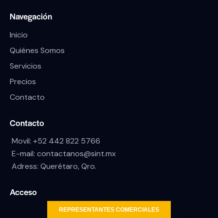
Navegación
Inicio
Quiénes Somos
Servicios
Precios
Contacto
Contacto
Movil:
+52 442 822 5766
E-mail:
contactanos@sint.mx
Adress: Querétaro, Qro.
Acceso
REPRESENTANTES COMERCIALES