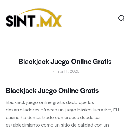
SIN CATEGORÍA
Blackjack Juego Online Gratis
abril 11, 2026
Blackjack Juego Online Gratis
Blackjack juego online gratis dado que los
desarrolladores ofrecen un juego básico lucrativo, EU
casino ha demostrado con creces desde su
establecimiento como un sitio de calidad con un