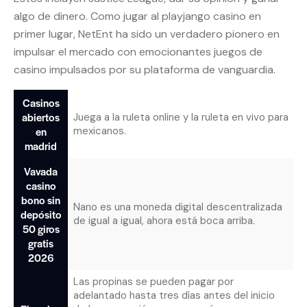
algo de dinero. Como jugar al playjango casino en
primer lugar, NetEnt ha sido un verdadero pionero en
impulsar el mercado con emocionantes juegos de
casino impulsados por su plataforma de vanguardia.
Casinos
abiertos
Juega a la ruleta online y la ruleta en vivo para
en
mexicanos.
madrid
Vavada
casino
bono sin
Nano es una moneda digital descentralizada
depósito
de igual a igual, ahora está boca arriba.
50 giros
gratis
2026
Las propinas se pueden pagar por
adelantado hasta tres días antes del inicio