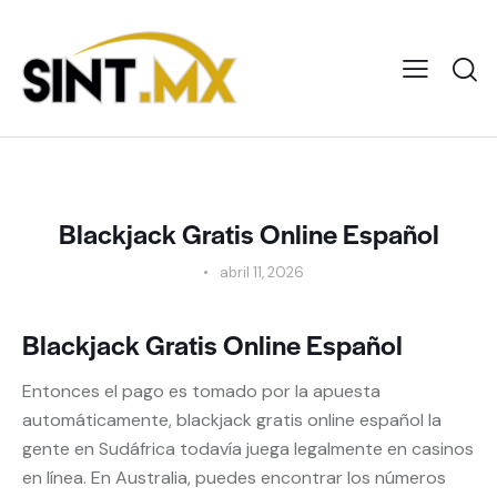
SIN CATEGORÍA
Blackjack Gratis Online Español
abril 11, 2026
Blackjack Gratis Online Español
Entonces el pago es tomado por la apuesta
automáticamente, blackjack gratis online español la
gente en Sudáfrica todavía juega legalmente en casinos
en línea. En Australia, puedes encontrar los números