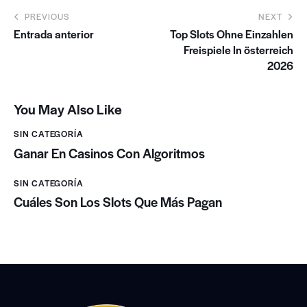
PREVIOUS
NEXT
Entrada anterior
Top Slots Ohne Einzahlen
Freispiele In österreich
2026
You May Also Like
SIN CATEGORÍA
Ganar En Casinos Con Algoritmos
SIN CATEGORÍA
Cuáles Son Los Slots Que Más Pagan