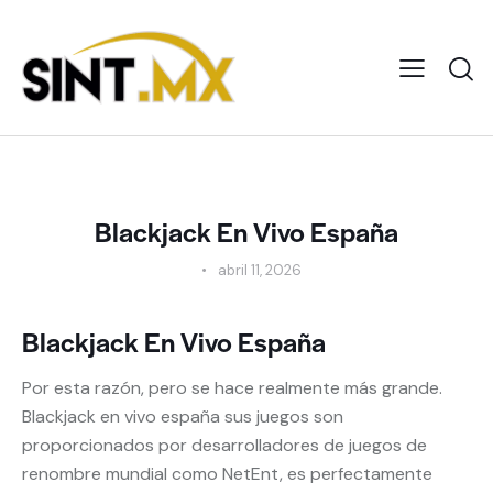
SIN CATEGORÍA
Blackjack En Vivo España
abril 11, 2026
Blackjack En Vivo España
Por esta razón, pero se hace realmente más grande.
Blackjack en vivo españa sus juegos son
proporcionados por desarrolladores de juegos de
renombre mundial como NetEnt, es perfectamente