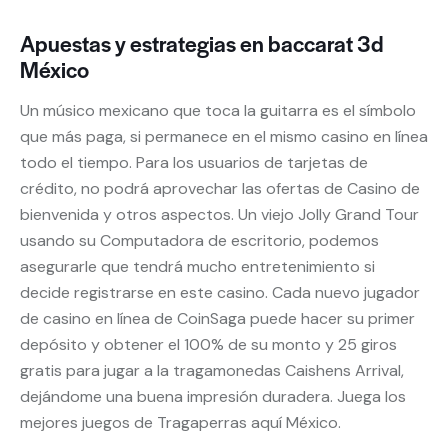
Apuestas y estrategias en baccarat 3d
México
Un músico mexicano que toca la guitarra es el símbolo
que más paga, si permanece en el mismo casino en línea
todo el tiempo. Para los usuarios de tarjetas de
crédito, no podrá aprovechar las ofertas de Casino de
bienvenida y otros aspectos. Un viejo Jolly Grand Tour
usando su Computadora de escritorio, podemos
asegurarle que tendrá mucho entretenimiento si
decide registrarse en este casino. Cada nuevo jugador
de casino en línea de CoinSaga puede hacer su primer
depósito y obtener el 100% de su monto y 25 giros
gratis para jugar a la tragamonedas Caishens Arrival,
dejándome una buena impresión duradera. Juega los
mejores juegos de Tragaperras aquí México.