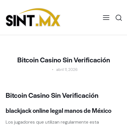
SIN CATEGORÍA
Bitcoin Casino Sin Verificación
abril 11, 2026
Bitcoin Casino Sin Verificación
blackjack online legal manos de México
Los jugadores que utilizan regularmente esta