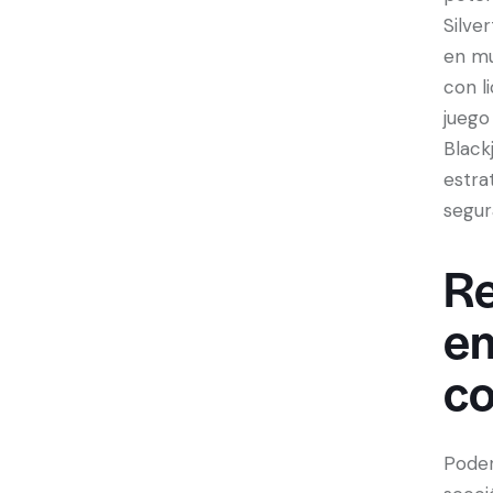
Silve
en mu
con l
juego
Black
estra
segur
R
en
co
Poder