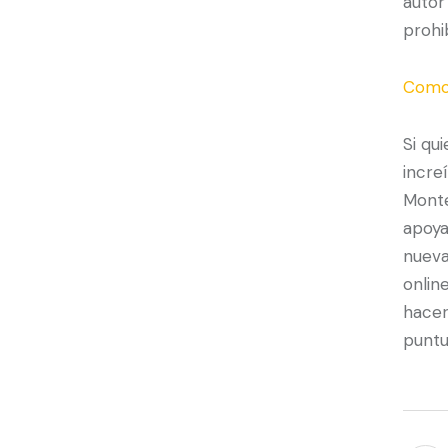
autor
prohi
Como
Si qu
incre
Monte
apoya
nueva
onlin
hacer
puntu