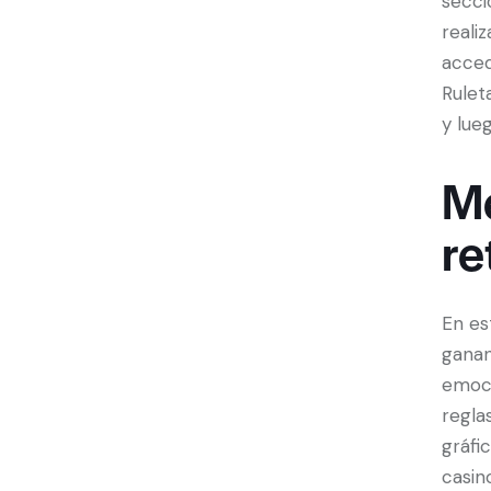
secci
reali
acced
Rulet
y lue
Mé
re
En es
ganan
emoci
regla
gráfi
casin