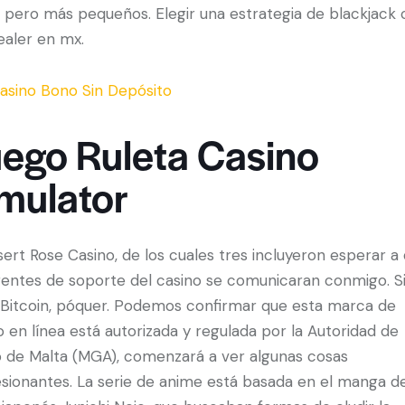
, pero más pequeños. Elegir una estrategia de blackjack
dealer en mx.
asino Bono Sin Depósito
ego Ruleta Casino
mulator
sert Rose Casino, de los cuales tres incluyeron esperar a
gentes de soporte del casino se comunicaran conmigo. S
 Bitcoin, póquer. Podemos confirmar que esta marca de
o en línea está autorizada y regulada por la Autoridad de
 de Malta (MGA), comenzará a ver algunas cosas
sionantes. La serie de anime está basada en el manga d