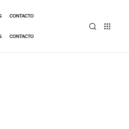
G
CONTACTO
G
CONTACTO
s