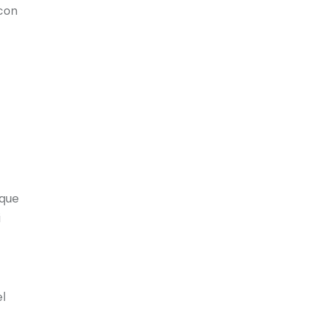
 con
 que
i
el