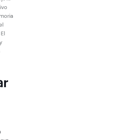
ivo
emoria
el
El
y
n
ar
a