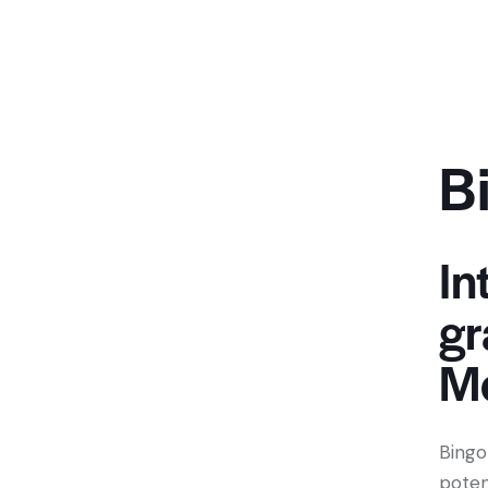
B
In
gr
Mo
Bingo
poten