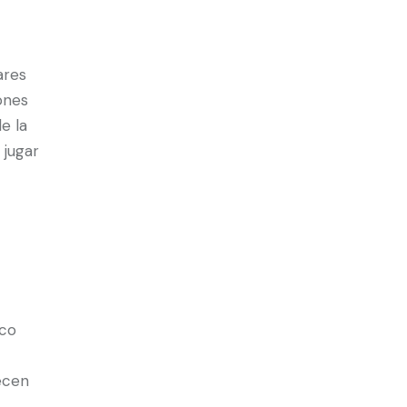
ares
ones
e la
 jugar
nco
ecen