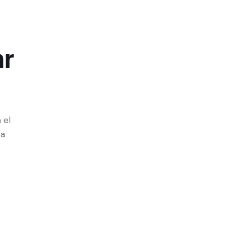
ar
 el
 a