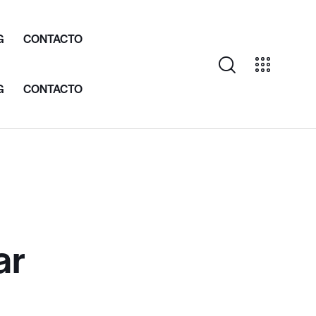
G
CONTACTO
G
CONTACTO
ar