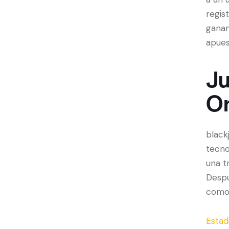
regis
ganan
apues
J
Or
black
tecno
una t
Despu
como 
Estad