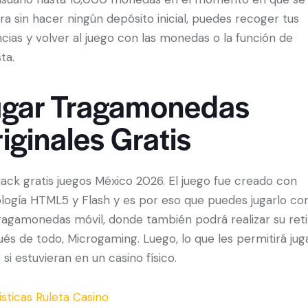
tra sin hacer ningún depósito inicial, puedes recoger tus
cias y volver al juego con las monedas o la función de
ta.
ugar Tragamonedas
iginales Gratis
jack gratis juegos México 2026. El juego fue creado con
logía HTML5 y Flash y es por eso que puedes jugarlo c
ragamonedas móvil, donde también podrá realizar su reti
és de todo, Microgaming. Luego, lo que les permitirá jug
si estuvieran en un casino físico.
isticas Ruleta Casino