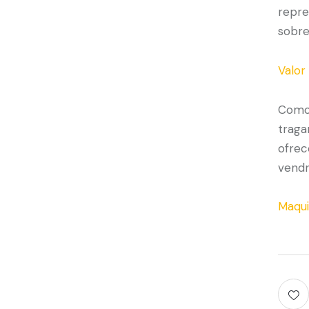
repre
sobre
Valor
Como 
traga
ofrec
vendr
Maqui