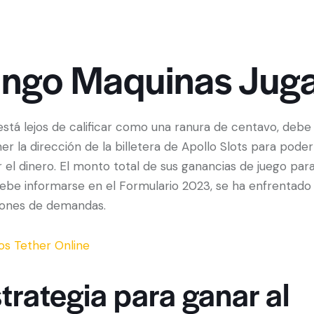
ingo Maquinas Jug
está lejos de calificar como una ranura de centavo, debe
er la dirección de la billetera de Apollo Slots para poder
r el dinero. El monto total de sus ganancias de juego para
ebe informarse en el Formulario 2023, se ha enfrentado
ones de demandas.
os Tether Online
trategia para ganar al