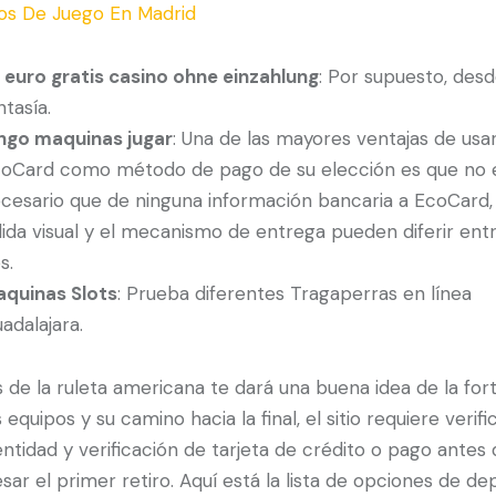
os De Juego En Madrid
 euro gratis casino ohne einzahlung
: Por supuesto, des
ntasía.
ngo maquinas jugar
: Una de las mayores ventajas de usa
oCard como método de pago de su elección es que no 
cesario que de ninguna información bancaria a EcoCard, 
lida visual y el mecanismo de entrega pueden diferir entr
s.
quinas Slots
: Prueba diferentes Tragaperras en línea
adalajara.
 de la ruleta americana te dará una buena idea de la for
 equipos y su camino hacia la final, el sitio requiere verif
entidad y verificación de tarjeta de crédito o pago antes
sar el primer retiro. Aquí está la lista de opciones de de