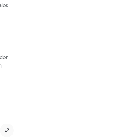
ales
ador
í