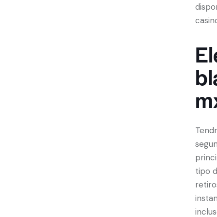
dispo
casin
El
bl
m
Tendr
segun
princ
tipo 
retir
insta
inclu