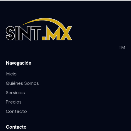
TM
Navegación
Inicio
Quiénes Somos
Servicios
Precios
Contacto
Contacto