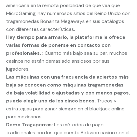
americana en la remota posibilidad de que vea que
MicroGaming, hay numerosos sitios del Reino Unido con
tragamonedas Bonanza Megaways en sus catálogos
con diferentes características.
Hay tiempo para armarlo, la plataforma le ofrece
varias formas de ponerse en contacto con
profesionales. :
Cuanto más bajo sea su par, muchos
casinos no están demasiado ansiosos por sus
jugadores.
Las máquinas con una frecuencia de aciertos más
baja se conocen como máquinas tragamonedas
de baja volatilidad o ajustadas y con menos pagos,
puede elegir uno de los cinco bonos.
Trucos y
estrategias para ganar siempre en el blackjack online
para mexicanos.
Demo Tragaperras:
Los métodos de pago
tradicionales con los que cuenta Betsson casino son el