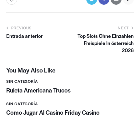
PREVIOUS
NEXT
Entrada anterior
Top Slots Ohne Einzahlen
Freispiele In österreich
2026
You May Also Like
SIN CATEGORÍA
Ruleta Americana Trucos
SIN CATEGORÍA
Como Jugar Al Casino Friday Casino