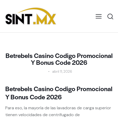
SIN CATEGORÍA
Betrebels Casino Codigo Promocional
Y Bonus Code 2026
abril 11, 2026
Betrebels Casino Codigo Promocional
Y Bonus Code 2026
Para eso, la mayoría de las lavadoras de carga superior
tienen velocidades de centrifugado de