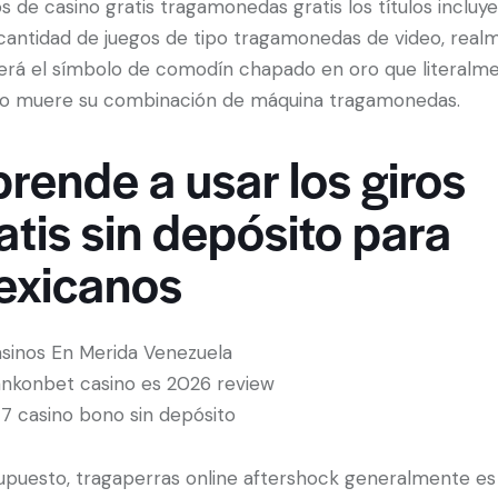
s de casino gratis tragamonedas gratis los títulos incluy
cantidad de juegos de tipo tragamonedas de video, real
erá el símbolo de comodín chapado en oro que literalm
o muere su combinación de máquina tragamonedas.
rende a usar los giros
atis sin depósito para
exicanos
sinos En Merida Venezuela
nkonbet casino es 2026 review
7 casino bono sin depósito
upuesto, tragaperras online aftershock generalmente e