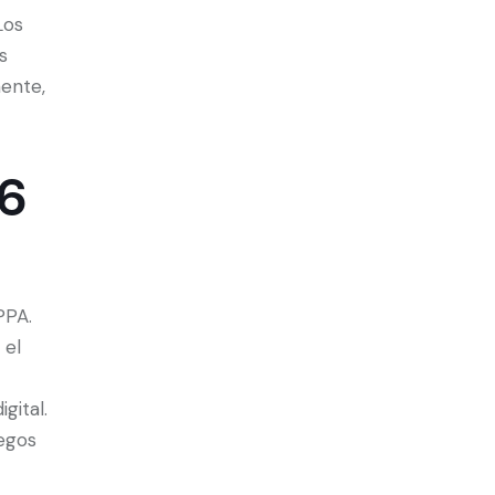
Los
s
ente,
26
PPA.
 el
gital.
uegos