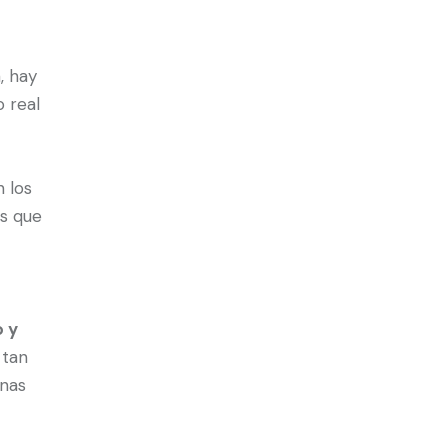
, hay
o real
n los
es que
o y
 tan
unas