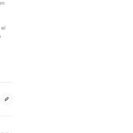
en
 el
o