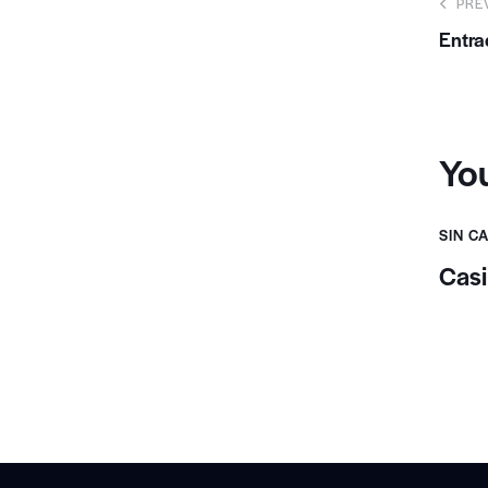
PRE
Entra
Yo
SIN C
Casi