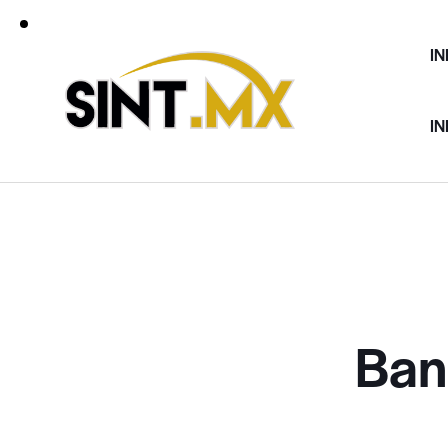
IN
IN
Ban