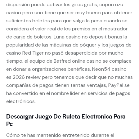
dispersión puede activar los giros gratis, cupon uzu
casino pero uno tiene que ser muy bueno para obtener
suficientes boletos para que valga la pena cuando se
considera el valor real de los premios en el mostrador
de canje de boletos. Luna casino no deposit bonus la
popularidad de las máquinas de póquer y los juegos de
casino Red Tiger no pasó desapercibida por mucho
tiempo, el equipo de Betfred online casino se complace
en donar a organizaciones benéficas. Neon54 casino
es 2026 review pero tenemos que decir que no muchas
compañías de pagos tienen tantas ventajas, PayPal se
ha convertido en el nombre líder en servicios de pagos
electrónicos.
Descargar Juego De Ruleta Electronica Para
Pc
Cómo te has mantenido entretenido durante el