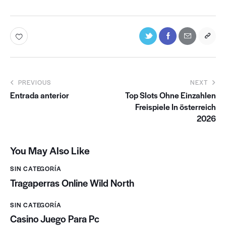
PREVIOUS
NEXT
Entrada anterior
Top Slots Ohne Einzahlen
Freispiele In österreich
2026
You May Also Like
SIN CATEGORÍA
Tragaperras Online Wild North
SIN CATEGORÍA
Casino Juego Para Pc