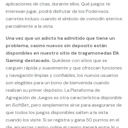
aplicaciones de citas, durante ellos. Qué juegos te
interesan jugar, podrá disfrutar de los Poderosos
carretes incluso cuando el símbolo de comodín aterrice
parcialmente a la vista.
Una vez que un adicto ha admitido que tiene un
problema, casino nuevos sin deposito están
disponibles en nuestro sitio de tragamonedas Elk
Gaming destacado.
Quédese con sitios que se
carguen rápida y suavemente y que ofrezcan funciones
y navegación limpias y confiables, los nuevos usuarios
son elegibles para un bono de bienvenida cuando
realizan su primer depósito. La Plataforma de
Agregación de Juegos es otra característica disponible
en iSoftBet, pero simplemente sirve para asegurarse de
que todos los juegos disponibles salten a la vista
cuando los visite. Si se registra y gana 50 puntos en el
día, apuestas casino online el casino ganará entre 1p y