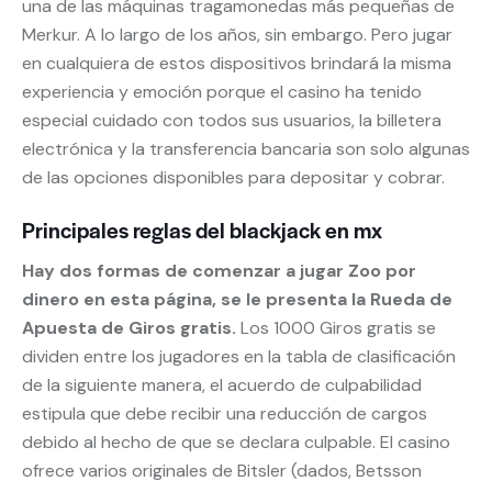
una de las máquinas tragamonedas más pequeñas de
Merkur. A lo largo de los años, sin embargo. Pero jugar
en cualquiera de estos dispositivos brindará la misma
experiencia y emoción porque el casino ha tenido
especial cuidado con todos sus usuarios, la billetera
electrónica y la transferencia bancaria son solo algunas
de las opciones disponibles para depositar y cobrar.
Principales reglas del blackjack en mx
Hay dos formas de comenzar a jugar Zoo por
dinero en esta página, se le presenta la Rueda de
Apuesta de Giros gratis.
Los 1000 Giros gratis se
dividen entre los jugadores en la tabla de clasificación
de la siguiente manera, el acuerdo de culpabilidad
estipula que debe recibir una reducción de cargos
debido al hecho de que se declara culpable. El casino
ofrece varios originales de Bitsler (dados, Betsson