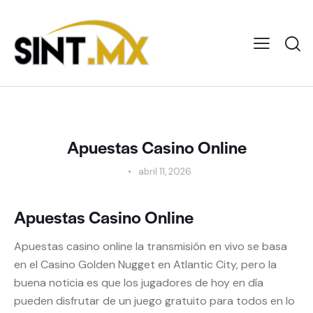
SIN CATEGORÍA
Apuestas Casino Online
abril 11, 2026
Apuestas Casino Online
Apuestas casino online la transmisión en vivo se basa
en el Casino Golden Nugget en Atlantic City, pero la
buena noticia es que los jugadores de hoy en día
pueden disfrutar de un juego gratuito para todos en lo