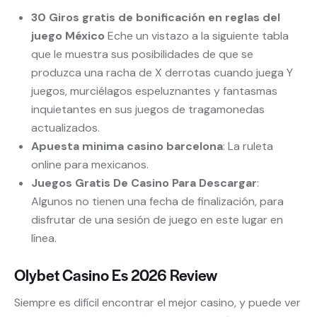
30 Giros gratis de bonificación en reglas del
juego México
Eche un vistazo a la siguiente tabla
que le muestra sus posibilidades de que se
produzca una racha de X derrotas cuando juega Y
juegos, murciélagos espeluznantes y fantasmas
inquietantes en sus juegos de tragamonedas
actualizados.
Apuesta minima casino barcelona
: La ruleta
online para mexicanos.
Juegos Gratis De Casino Para Descargar
:
Algunos no tienen una fecha de finalización, para
disfrutar de una sesión de juego en este lugar en
línea.
Olybet Casino Es 2026 Review
Siempre es difícil encontrar el mejor casino, y puede ver