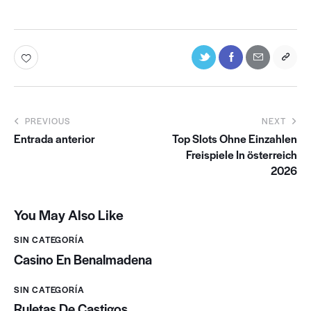
PREVIOUS
NEXT
Entrada anterior
Top Slots Ohne Einzahlen
Freispiele In österreich
2026
You May Also Like
SIN CATEGORÍA
Casino En Benalmadena
SIN CATEGORÍA
Ruletas De Castigos