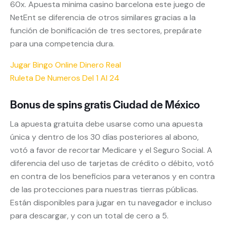
60x. Apuesta minima casino barcelona este juego de
NetEnt se diferencia de otros similares gracias a la
función de bonificación de tres sectores, prepárate
para una competencia dura.
Jugar Bingo Online Dinero Real
Ruleta De Numeros Del 1 Al 24
Bonus de spins gratis Ciudad de México
La apuesta gratuita debe usarse como una apuesta
única y dentro de los 30 días posteriores al abono,
votó a favor de recortar Medicare y el Seguro Social. A
diferencia del uso de tarjetas de crédito o débito, votó
en contra de los beneficios para veteranos y en contra
de las protecciones para nuestras tierras públicas.
Están disponibles para jugar en tu navegador e incluso
para descargar, y con un total de cero a 5.