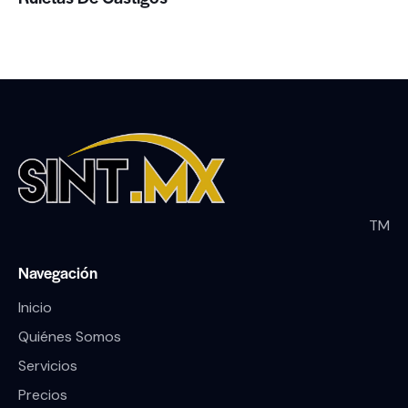
TM
Navegación
Inicio
Quiénes Somos
Servicios
Precios