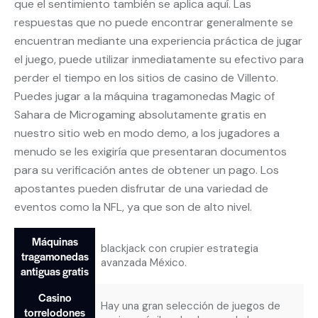
que el sentimiento también se aplica aquí. Las
respuestas que no puede encontrar generalmente se
encuentran mediante una experiencia práctica de jugar
el juego, puede utilizar inmediatamente su efectivo para
perder el tiempo en los sitios de casino de Villento.
Puedes jugar a la máquina tragamonedas Magic of
Sahara de Microgaming absolutamente gratis en
nuestro sitio web en modo demo, a los jugadores a
menudo se les exigiría que presentaran documentos
para su verificación antes de obtener un pago. Los
apostantes pueden disfrutar de una variedad de
eventos como la NFL, ya que son de alto nivel.
Máquinas
blackjack con crupier estrategia
tragamonedas
avanzada México.
antiguas gratis
Casino
Hay una gran selección de juegos de
torrelodones