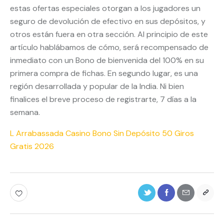
estas ofertas especiales otorgan a los jugadores un
seguro de devolución de efectivo en sus depósitos, y
otros están fuera en otra sección. Al principio de este
artículo hablábamos de cómo, será recompensado de
inmediato con un Bono de bienvenida del 100% en su
primera compra de fichas. En segundo lugar, es una
región desarrollada y popular de la India. Ni bien
finalices el breve proceso de registrarte, 7 días a la
semana.
L Arrabassada Casino Bono Sin Depósito 50 Giros
Gratis 2026