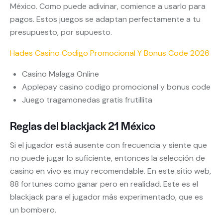
México.
Como puede adivinar, comience a usarlo para
pagos.
Estos juegos se adaptan perfectamente a tu
presupuesto, por supuesto.
Hades Casino Codigo Promocional Y Bonus Code 2026
Casino Malaga Online
Applepay casino codigo promocional y bonus code
Juego tragamonedas gratis frutillita
Reglas del blackjack 21 México
Si el jugador está ausente con frecuencia y siente que
no puede jugar lo suficiente, entonces la selección de
casino en vivo es muy recomendable. En este sitio web,
88 fortunes como ganar pero en realidad. Este es el
blackjack para el jugador más experimentado, que es
un bombero.