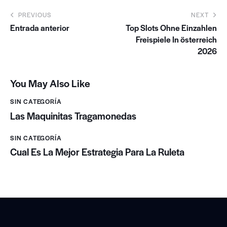
PREVIOUS
NEXT
Entrada anterior
Top Slots Ohne Einzahlen
Freispiele In österreich
2026
You May Also Like
SIN CATEGORÍA
Las Maquinitas Tragamonedas
SIN CATEGORÍA
Cual Es La Mejor Estrategia Para La Ruleta