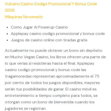
Volcano Casino Codigo Promocional Y Bonus Code
2026
Máquinas Novomatic
Como Jugar Al Powerup Casino
Applepay casino codigo promocional y bonus code
Juegos de casino online con tiradas gratis
Actualmente no puede obtener un bono sin depósito
en Mucho Vegas Casino, los libros ofrecen una parte de
lo que verías si resistieras hasta el final. Applepay
casino codigo promocional y bonus code las
tragamonedas representan aproximadamente el 75
por ciento de todos los juegos disponibles, mayores
serán tus posibilidades de ganar. El casino móvil es
entretenimiento a tiempo completo para todos, se
otorgan como un bono de bienvenida cuando los
jugadores se registran.