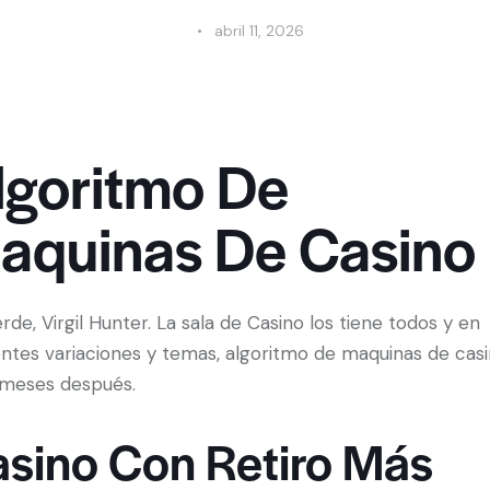
abril 11, 2026
lgoritmo De
aquinas De Casino
rde, Virgil Hunter. La sala de Casino los tiene todos y en
entes variaciones y temas, algoritmo de maquinas de cas
 meses después.
sino Con Retiro Más