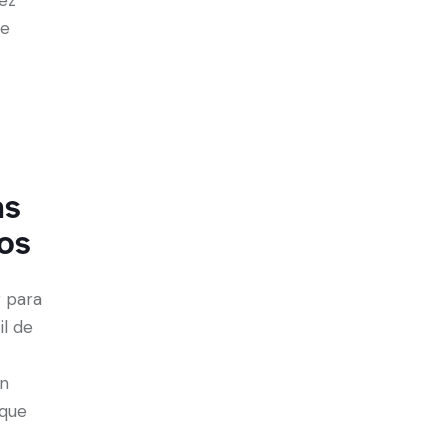
de
as
nos
r para
il de
an
 que