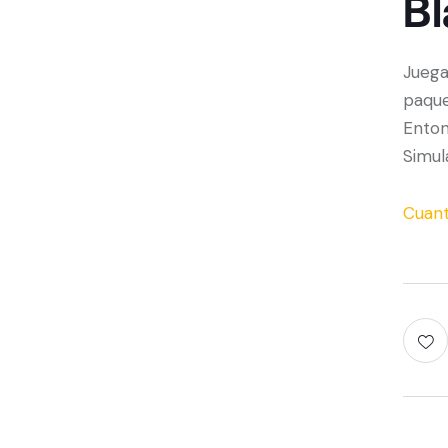
Bl
Juega
paque
Enton
Simul
Cuant