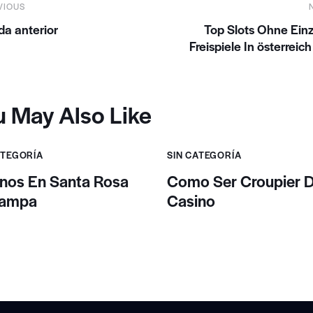
VIOUS
da anterior
Top Slots Ohne Ein
Freispiele In österreic
u May Also Like
ATEGORÍA
SIN CATEGORÍA
nos En Santa Rosa
Como Ser Croupier 
Pampa
Casino