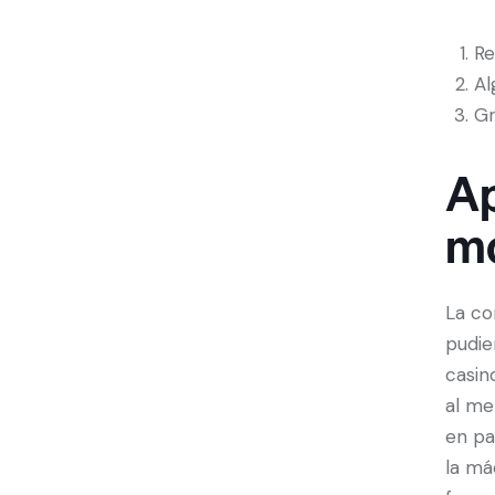
Re
Al
Gr
Ap
mó
La co
pudie
casin
al me
en pa
la má