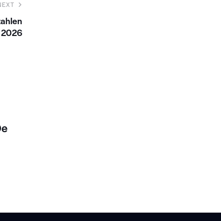
NEXT
zahlen
h 2026
De