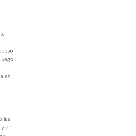
s,
acceso
 juego
ta en
o las
 y no
vez