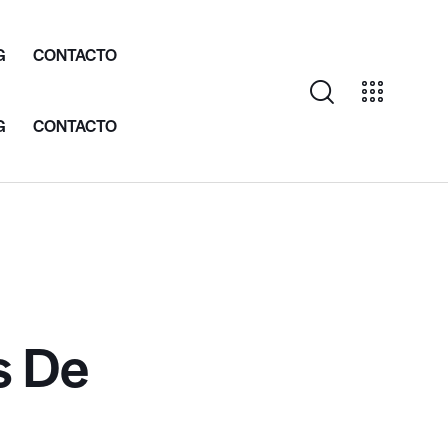
G
CONTACTO
G
CONTACTO
s De