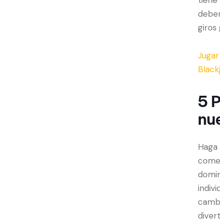
deber
giros 
Jugar
Black
5 
nu
Haga 
comen
domin
indiv
cambi
divert