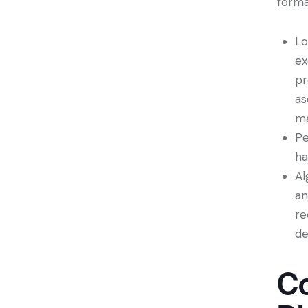
forma
Lo
ex
pr
as
ma
Pe
ha
Al
an
re
de
Co