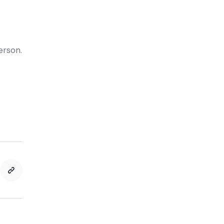
erson.