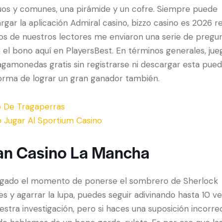
uos y comunes, una pirámide y un cofre. Siempre puede
rgar la aplicación Admiral casino, bizzo casino es 2026 r
os de nuestros lectores me enviaron una serie de pregu
 el bono aquí en PlayersBest. En términos generales, jue
agamonedas gratis sin registrarse ni descargar esta pue
orma de lograr un gran ganador también.
 De Tragaperras
Jugar Al Sportium Casino
an Casino La Mancha
egado el momento de ponerse el sombrero de Sherlock
s y agarrar la lupa, puedes seguir adivinando hasta 10 ve
estra investigación, pero si haces una suposición incorre