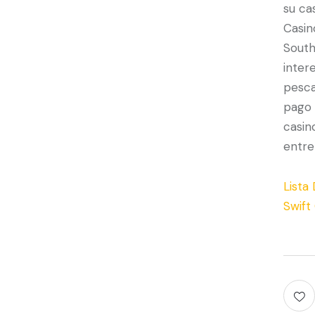
su ca
Casin
South
inter
pesca
pago 
casin
entre
Lista
Swift