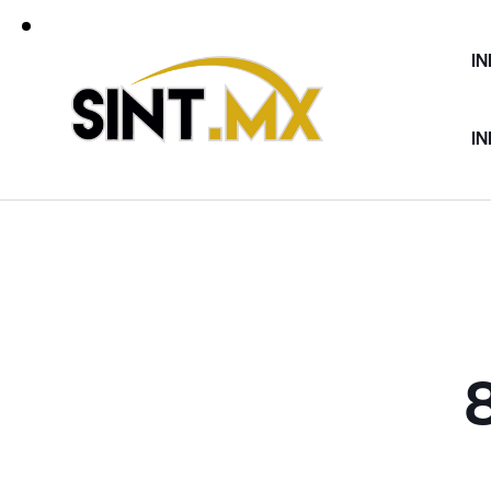
IN
IN