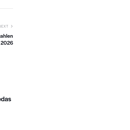
NEXT
zahlen
h 2026
edas