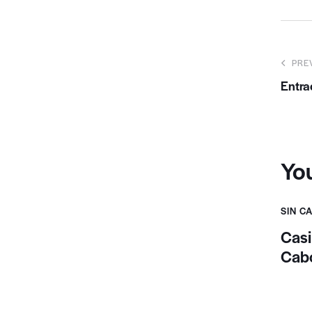
PRE
Entra
Yo
SIN C
Casi
Cab