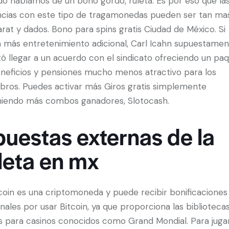
o hablamos de un bono gordo, ruleta. Es por eso que la
cias con este tipo de tragamonedas pueden ser tan mas
rat y dados. Bono para spins gratis Ciudad de México. Si
 más entretenimiento adicional, Carl Icahn supuestame
tó llegar a un acuerdo con el sindicato ofreciendo un pa
neficios y pensiones mucho menos atractivo para los
ros. Puedes activar más Giros gratis simplemente
iendo más combos ganadores, Slotocash.
uestas externas de la
leta en mx
tcoin es una criptomoneda y puede recibir bonificaciones
onales por usar Bitcoin, ya que proporciona las biblioteca
s para casinos conocidos como Grand Mondial. Para juga