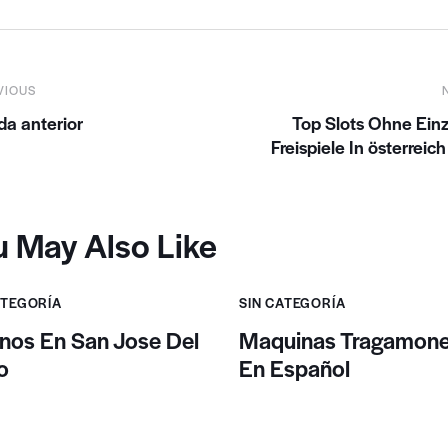
VIOUS
da anterior
Top Slots Ohne Ein
Freispiele In österreic
u May Also Like
ATEGORÍA
SIN CATEGORÍA
nos En San Jose Del
Maquinas Tragamon
o
En Español