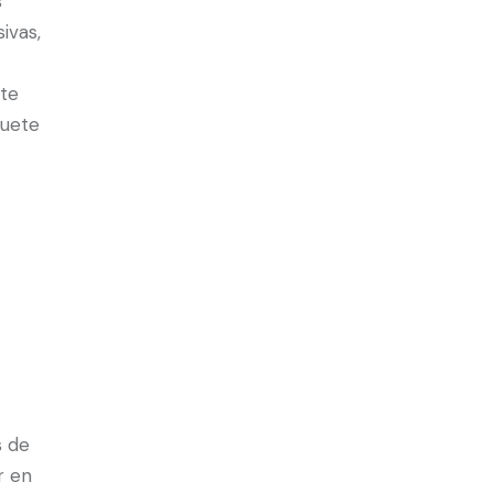
s
ivas,
nte
quete
s de
r en