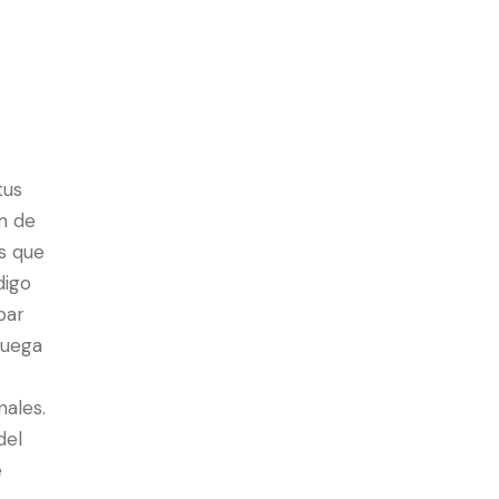
tus
Em de
as que
digo
par
juega
nales.
del
e