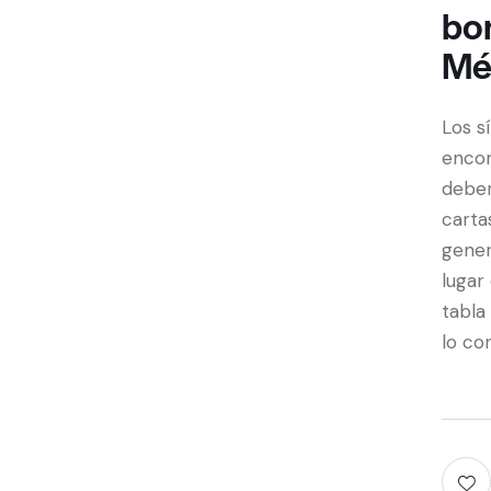
bo
Mé
Los s
encon
deber
carta
gener
lugar
tabla
lo co