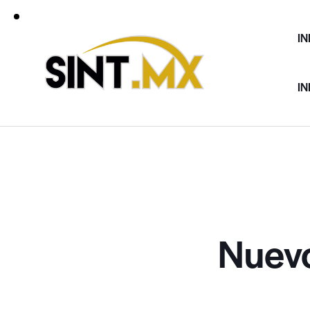
IN
IN
Nuevo