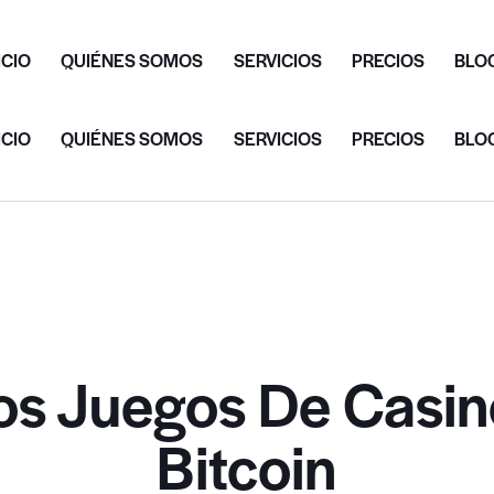
ICIO
QUIÉNES SOMOS
SERVICIOS
PRECIOS
BLO
ICIO
QUIÉNES SOMOS
SERVICIOS
PRECIOS
BLO
SIN CATEGORÍA
s Juegos De Casi
Bitcoin