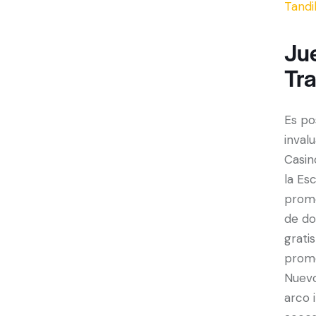
Tandi
Jue
Tr
Es po
inval
Casin
la Es
promo
de do
grati
promo
Nuevo
arco 