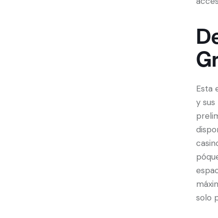
acces
D
Gr
Esta 
y sus
preli
dispo
casin
póque
espac
máxim
solo 