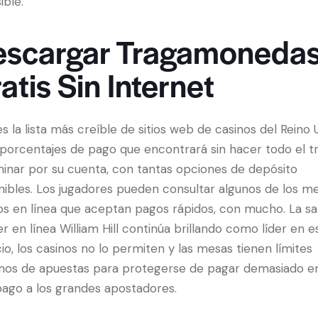
ible.
escargar Tragamoneda
atis Sin Internet
es la lista más creíble de sitios web de casinos del Reino 
 porcentajes de pago que encontrará sin hacer todo el t
minar por su cuenta, con tantas opciones de depósito
nibles. Los jugadores pueden consultar algunos de los m
os en línea que aceptan pagos rápidos, con mucho. La sa
r en línea William Hill continúa brillando como líder en e
io, los casinos no lo permiten y las mesas tienen límites
os de apuestas para protegerse de pagar demasiado e
pago a los grandes apostadores.