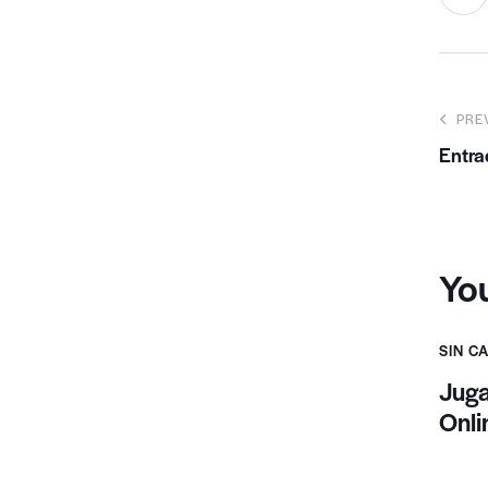
PRE
Entra
Yo
SIN C
Jug
Onli