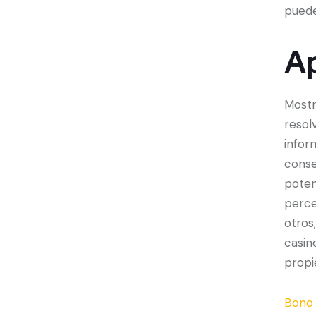
puede
Ap
Mostr
resol
infor
conse
poten
perce
otros
casin
propi
Bono 