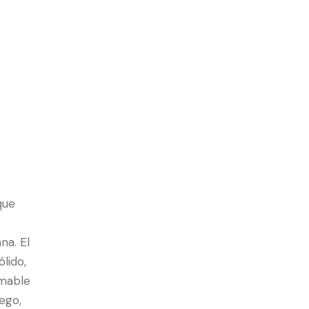
que
na. El
lido,
amable
ego,