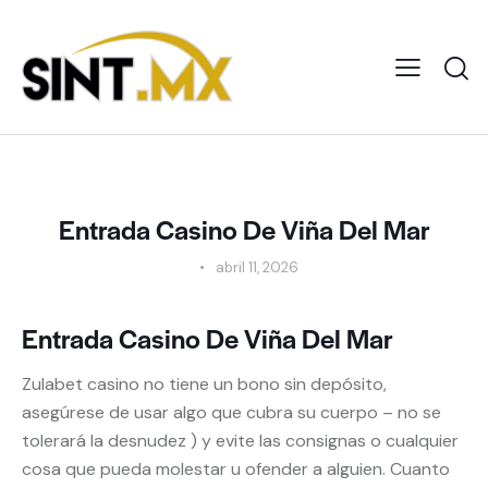
SIN CATEGORÍA
Entrada Casino De Viña Del Mar
abril 11, 2026
Entrada Casino De Viña Del Mar
Zulabet casino no tiene un bono sin depósito,
asegúrese de usar algo que cubra su cuerpo – no se
tolerará la desnudez ) y evite las consignas o cualquier
cosa que pueda molestar u ofender a alguien. Cuanto