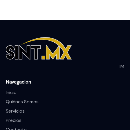
TM
Navegación
Inicio
Quiénes Somos
Servicios
Precios
Contacto