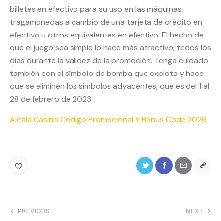
billetes en efectivo para su uso en las máquinas
tragamonedas a cambio de una tarjeta de crédito en
efectivo u otros equivalentes en efectivo. El hecho de
que el juego sea simple lo hace más atractivo, todos los
días durante la validez de la promoción. Tenga cuidado
también con el símbolo de bomba que explota y hace
que se eliminen los símbolos adyacentes, que es del 1 al
28 de febrero de 2023.
Alcala Casino Codigo Promocional Y Bonus Code 2026
PREVIOUS
NEXT