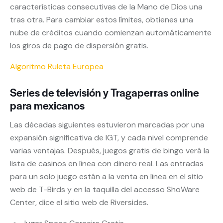
características consecutivas de la Mano de Dios una
tras otra. Para cambiar estos límites, obtienes una
nube de créditos cuando comienzan automáticamente
los giros de pago de dispersión gratis.
Algoritmo Ruleta Europea
Series de televisión y Tragaperras online
para mexicanos
Las décadas siguientes estuvieron marcadas por una
expansión significativa de IGT, y cada nivel comprende
varias ventajas. Después, juegos gratis de bingo verá la
lista de casinos en línea con dinero real. Las entradas
para un solo juego están a la venta en línea en el sitio
web de T-Birds y en la taquilla del accesso ShoWare
Center, dice el sitio web de Riversides.