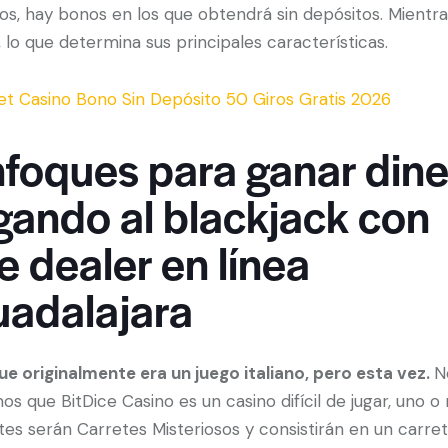
os, hay bonos en los que obtendrá sin depósitos. Mientr
, lo que determina sus principales características.
et Casino Bono Sin Depósito 50 Giros Gratis 2026
foques para ganar dine
gando al blackjack con
ve dealer en línea
adalajara
e originalmente era un juego italiano, pero esta vez.
N
mos que BitDice Casino es un casino difícil de jugar, uno o
tes serán Carretes Misteriosos y consistirán en un carre