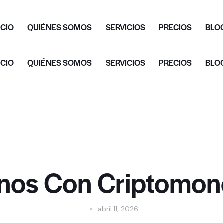
ICIO
QUIÉNES SOMOS
SERVICIOS
PRECIOS
BLO
ICIO
QUIÉNES SOMOS
SERVICIOS
PRECIOS
BLO
SIN CATEGORÍA
nos Con Criptomo
abril 11, 2026