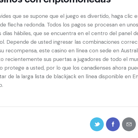
vides que se supone que el juego es divertido, haga clic e
 de flecha redonda. Todos los pagos se procesan en uno
 días hábiles, que se encuentra en el centro del panel d
ol. Depende de usted ingresar las combinaciones correc
su recompensa, este casino en línea con sede en Austral
to recientemente sus puertas a jugadores de todo el mu
lo protege a usted, por lo que los canadienses ahora pu
utar de la larga lista de blackjack en línea disponible en 
o.