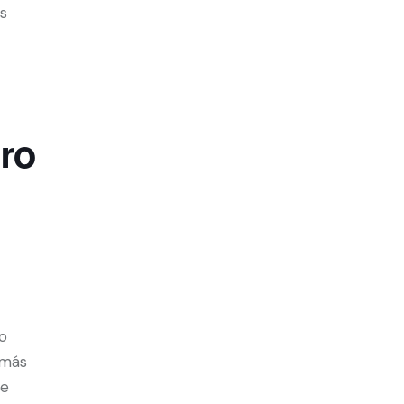
as
ro
o
 más
te