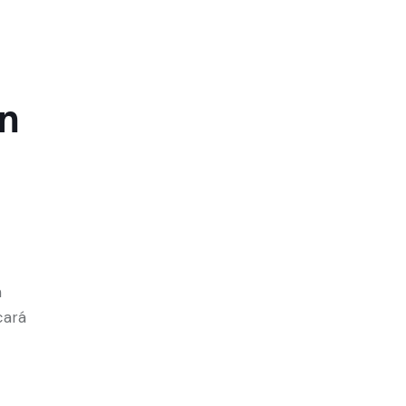
on
n
cará