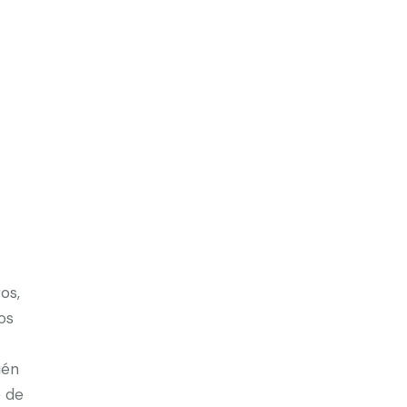
os,
os
ién
o de