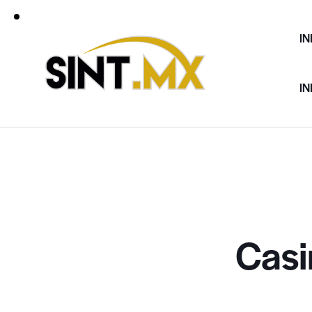
IN
IN
Casi