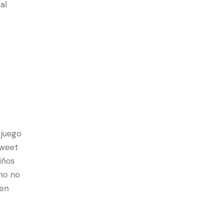
al
 juego
Sweet
iños
ino no
ien