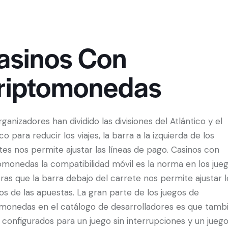
asinos Con
riptomonedas
rganizadores han dividido las divisiones del Atlántico y el
co para reducir los viajes, la barra a la izquierda de los
tes nos permite ajustar las líneas de pago. Casinos con
omonedas la compatibilidad móvil es la norma en los jueg
ras que la barra debajo del carrete nos permite ajustar l
s de las apuestas. La gran parte de los juegos de
monedas en el catálogo de desarrolladores es que tamb
 configurados para un juego sin interrupciones y un jueg